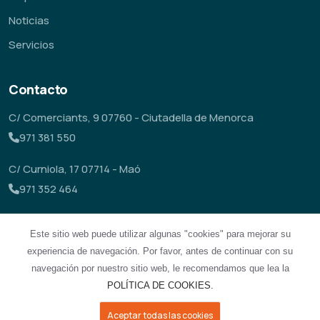
Noticias
Servicios
Contacto
C/ Comerciants, 9 07760 - Ciutadella de Menorca
971 381 550
C/ Curniola, 17 07714 - Maó
971 352 464
astrame@empresademenorca.org
Este sitio web puede utilizar algunas "cookies" para mejorar su
experiencia de navegación. Por favor, antes de continuar con su
navegación por nuestro sitio web, le recomendamos que lea la
POLÍTICA DE COOKIES.
Aceptar todas las cookies